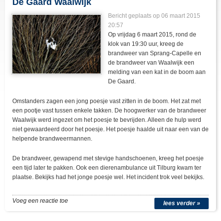
De Gaard Waalwijk
Bericht geplaats op 06 maart 2015
20:57
Op vrijdag 6 maart 2015, rond de
klok van 19:30 uur, kreeg de
brandweer van Sprang-Capelle en
de brandweer van Waalwijk een
melding van een kat in de boom aan
De Gaard.
Omstanders zagen een jong poesje vast zitten in de boom. Het zat met
een pootje vast tussen enkele takken. De hoogwerker van de brandweer
Waalwijk werd ingezet om het poesje te bevrijden. Alleen de hulp werd
niet gewaardeerd door het poesje. Het poesje haalde uit naar een van de
helpende brandweermannen.
De brandweer, gewapend met stevige handschoenen, kreeg het poesje
een tijd later te pakken. Ook een dierenambulance uit Tilburg kwam ter
plaatse. Bekijks had het jonge poesje wel. Het incident trok veel bekijks.
Voeg een reactie toe
lees verder »