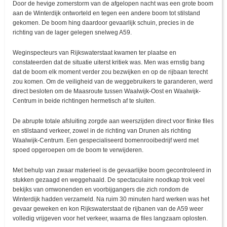
Door de hevige zomerstorm van de afgelopen nacht was een grote boom
aan de Winterdijk ontworteld en tegen een andere boom tot stilstand
gekomen. De boom hing daardoor gevaarlijk schuin, precies in de
richting van de lager gelegen snelweg A59.
Weginspecteurs van Rijkswaterstaat kwamen ter plaatse en
constateerden dat de situatie uiterst kritiek was. Men was ernstig bang
dat de boom elk moment verder zou bezwijken en op de rijbaan terecht
zou komen. Om de veiligheid van de weggebruikers te garanderen, werd
direct besloten om de Maasroute tussen Waalwijk-Oost en Waalwijk-
Centrum in beide richtingen hermetisch af te sluiten.
De abrupte totale afsluiting zorgde aan weerszijden direct voor flinke files
en stilstaand verkeer, zowel in de richting van Drunen als richting
Waalwijk-Centrum. Een gespecialiseerd bomenrooibedrijf werd met
spoed opgeroepen om de boom te verwijderen.
Met behulp van zwaar materieel is de gevaarlijke boom gecontroleerd in
stukken gezaagd en weggehaald. De spectaculaire noodkap trok veel
bekijks van omwonenden en voorbijgangers die zich rondom de
Winterdijk hadden verzameld. Na ruim 30 minuten hard werken was het
gevaar geweken en kon Rijkswaterstaat de rijbanen van de A59 weer
volledig vrijgeven voor het verkeer, waarna de files langzaam oplosten.