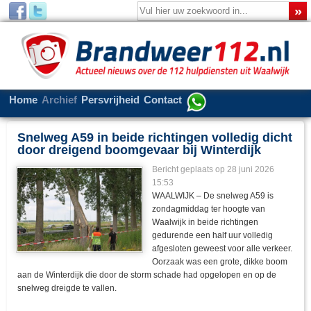
Home
Archief
Persvrijheid
Contact
Snelweg A59 in beide richtingen volledig dicht
door dreigend boomgevaar bij Winterdijk
Bericht geplaats op 28 juni 2026
15:53
WAALWIJK – De snelweg A59 is
zondagmiddag ter hoogte van
Waalwijk in beide richtingen
gedurende een half uur volledig
afgesloten geweest voor alle verkeer.
Oorzaak was een grote, dikke boom
aan de Winterdijk die door de storm schade had opgelopen en op de
snelweg dreigde te vallen.