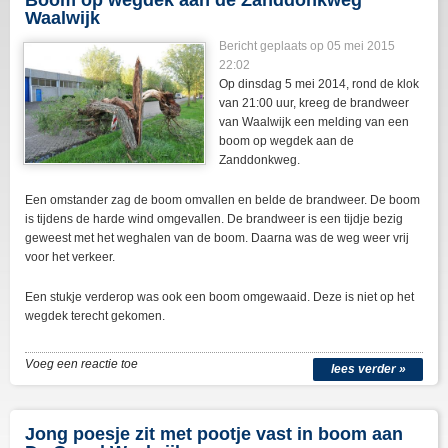
Boom op wegdek aan de Zanddonkweg
Waalwijk
Bericht geplaats op 05 mei 2015
22:02
Op dinsdag 5 mei 2014, rond de klok
van 21:00 uur, kreeg de brandweer
van Waalwijk een melding van een
boom op wegdek aan de
Zanddonkweg.
Een omstander zag de boom omvallen en belde de brandweer. De boom
is tijdens de harde wind omgevallen. De brandweer is een tijdje bezig
geweest met het weghalen van de boom. Daarna was de weg weer vrij
voor het verkeer.
Een stukje verderop was ook een boom omgewaaid. Deze is niet op het
wegdek terecht gekomen.
Voeg een reactie toe
lees verder »
Jong poesje zit met pootje vast in boom aan