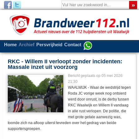
Home
Archief
Persvrijheid
Contact
RKC - Willem II verloopt zonder incidenten:
Massale inzet uit voorzorg
Bericht geplaats op 05 mei 2026
21:30
WAALWIJK - Waar de wedstrijd tegen
Roda JC vorige week nog ontsierd
werd door onrust, is de derby tussen
RKC Waalwijk en Willem II vandaag
in alle rust verlopen. De politie, die
met grote getale aanwezig was,
toonde zich na afloop uiterst tevreden over het gedrag van beide
supportersgroepen.