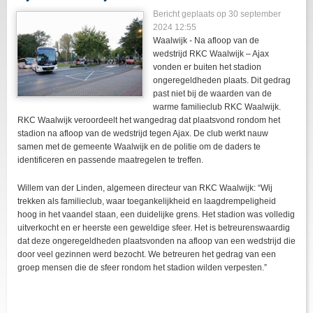
Bericht geplaats op 30 september
2024 12:55
Waalwijk - Na afloop van de
wedstrijd RKC Waalwijk – Ajax
vonden er buiten het stadion
ongeregeldheden plaats. Dit gedrag
past niet bij de waarden van de
warme familieclub RKC Waalwijk.
RKC Waalwijk veroordeelt het wangedrag dat plaatsvond rondom het
stadion na afloop van de wedstrijd tegen Ajax. De club werkt nauw
samen met de gemeente Waalwijk en de politie om de daders te
identificeren en passende maatregelen te treffen.
Willem van der Linden, algemeen directeur van RKC Waalwijk: “Wij
trekken als familieclub, waar toegankelijkheid en laagdrempeligheid
hoog in het vaandel staan, een duidelijke grens. Het stadion was volledig
uitverkocht en er heerste een geweldige sfeer. Het is betreurenswaardig
dat deze ongeregeldheden plaatsvonden na afloop van een wedstrijd die
door veel gezinnen werd bezocht. We betreuren het gedrag van een
groep mensen die de sfeer rondom het stadion wilden verpesten.”