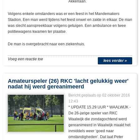
Akkerlaan.
Volgens enkele omstanders was er een feest in het Mandemakers
Stadion. Een man werd tijdens het feest onwel en zakte in elkaar. De man
was slecht aanspreekbaar volgens getuigen. Een ambulance en twee
politiewagens kwamen ter plaatse.
De man is overgebracht naar een ziekenhuis.
Voeg een reactie toe
lees verder »
Amateurspeler (26) RKC 'lacht gelukkig weer'
nadat hij werd gereanimeerd
Bericht geplaats op 02 oktober 2016
12:43
* UPDATE 15.29 UUR * WAALWIJK -
De 26-jarige speler van RKC
Waalwijk die zondagochtend werd
gereanimeerd in Waalwijk maakt het
inmiddels weer ‘goed naar
omstandigheden’. Dat laat Peter