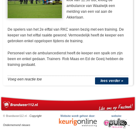
klok van 11:30 uur, kreeg de
ambulance van Waalwijk een
melding van een val aan de
Akkerlaan.
De spelers van het 2e elftal van RKC waren bezig met een training. De
keeper van het elftal raakte gewond. Vermoedelijk heeft de keeper een
gebroken enkel opgelopen tijdens de training.
Personeel van de ambulancedienst heeft de keeper een spalk om zijn
been en enkel gedaan. Trainers Rob Maas en Ed de Goeij hebben de
training gestaakt.
Voeg een reactie toe
lees verder »
© Brandweer112.nl -
Copyright
Website wordt gehost door:
website:
Ondernemend nieuws