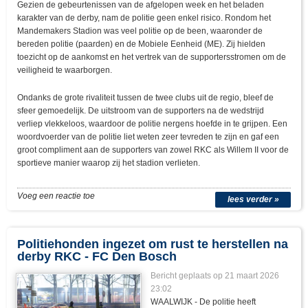
Gezien de gebeurtenissen van de afgelopen week en het beladen
karakter van de derby, nam de politie geen enkel risico. Rondom het
Mandemakers Stadion was veel politie op de been, waaronder de
bereden politie (paarden) en de Mobiele Eenheid (ME). Zij hielden
toezicht op de aankomst en het vertrek van de supportersstromen om de
veiligheid te waarborgen.
Ondanks de grote rivaliteit tussen de twee clubs uit de regio, bleef de
sfeer gemoedelijk. De uitstroom van de supporters na de wedstrijd
verliep vlekkeloos, waardoor de politie nergens hoefde in te grijpen. Een
woordvoerder van de politie liet weten zeer tevreden te zijn en gaf een
groot compliment aan de supporters van zowel RKC als Willem II voor de
sportieve manier waarop zij het stadion verlieten.
Voeg een reactie toe
lees verder »
Politiehonden ingezet om rust te herstellen na
derby RKC - FC Den Bosch
Bericht geplaats op 21 maart 2026
23:02
WAALWIJK - De politie heeft