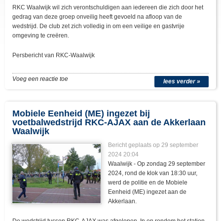
RKC Waalwijk wil zich verontschuldigen aan iedereen die zich door het
gedrag van deze groep onveilig heeft gevoeld na afloop van de
wedstrijd. De club zet zich volledig in om een veilige en gastvrije
omgeving te creëren.
Persbericht van RKC-Waalwijk
Voeg een reactie toe
lees verder »
Mobiele Eenheid (ME) ingezet bij
voetbalwedstrijd RKC-AJAX aan de Akkerlaan
Waalwijk
Bericht geplaats op 29 september
2024 20:04
Waalwijk - Op zondag 29 september
2024, rond de klok van 18:30 uur,
werd de politie en de Mobiele
Eenheid (ME) ingezet aan de
Akkerlaan.