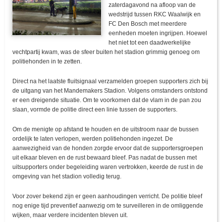
zaterdagavond na afloop van de
wedstrijd tussen RKC Waalwijk en
FC Den Bosch met meerdere
eenheden moeten ingrijpen. Hoewel
het niet tot een daadwerkelijke
vechtpartij kwam, was de sfeer buiten het stadion grimmig genoeg om
politiehonden in te zetten.
Direct na het laatste fluitsignaal verzamelden groepen supporters zich bij
de uitgang van het Mandemakers Stadion. Volgens omstanders ontstond
er een dreigende situatie. Om te voorkomen dat de vlam in de pan zou
slaan, vormde de politie direct een linie tussen de supporters.
Om de menigte op afstand te houden en de uitstroom naar de bussen
ordelijk te laten verlopen, werden politiehonden ingezet. De
aanwezigheid van de honden zorgde ervoor dat de supportersgroepen
uit elkaar bleven en de rust bewaard bleef. Pas nadat de bussen met
uitsupporters onder begeleiding waren vertrokken, keerde de rust in de
omgeving van het stadion volledig terug.
Voor zover bekend zijn er geen aanhoudingen verricht. De politie bleef
nog enige tijd preventief aanwezig om te surveilleren in de omliggende
wijken, maar verdere incidenten bleven uit.