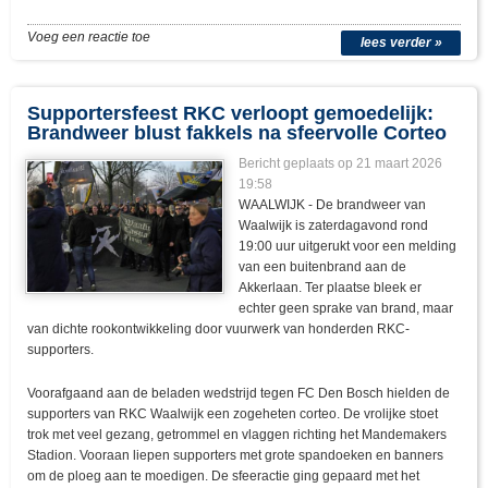
Voeg een reactie toe
lees verder »
Supportersfeest RKC verloopt gemoedelijk:
Brandweer blust fakkels na sfeervolle Corteo
Bericht geplaats op 21 maart 2026
19:58
WAALWIJK - De brandweer van
Waalwijk is zaterdagavond rond
19:00 uur uitgerukt voor een melding
van een buitenbrand aan de
Akkerlaan. Ter plaatse bleek er
echter geen sprake van brand, maar
van dichte rookontwikkeling door vuurwerk van honderden RKC-
supporters.
Voorafgaand aan de beladen wedstrijd tegen FC Den Bosch hielden de
supporters van RKC Waalwijk een zogeheten corteo. De vrolijke stoet
trok met veel gezang, getrommel en vlaggen richting het Mandemakers
Stadion. Vooraan liepen supporters met grote spandoeken en banners
om de ploeg aan te moedigen. De sfeeractie ging gepaard met het