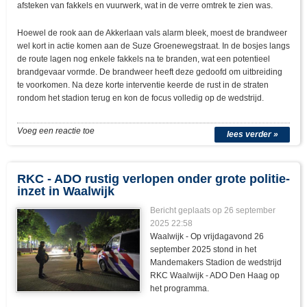
afsteken van fakkels en vuurwerk, wat in de verre omtrek te zien was.
Hoewel de rook aan de Akkerlaan vals alarm bleek, moest de brandweer
wel kort in actie komen aan de Suze Groenewegstraat. In de bosjes langs
de route lagen nog enkele fakkels na te branden, wat een potentieel
brandgevaar vormde. De brandweer heeft deze gedoofd om uitbreiding
te voorkomen. Na deze korte interventie keerde de rust in de straten
rondom het stadion terug en kon de focus volledig op de wedstrijd.
Voeg een reactie toe
lees verder »
RKC - ADO rustig verlopen onder grote politie-
inzet in Waalwijk
Bericht geplaats op 26 september
2025 22:58
Waalwijk - Op vrijdagavond 26
september 2025 stond in het
Mandemakers Stadion de wedstrijd
RKC Waalwijk - ADO Den Haag op
het programma.