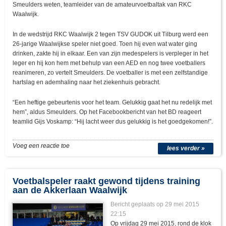
Smeulders weten, teamleider van de amateurvoetbaltak van RKC
Waalwijk.
In de wedstrijd RKC Waalwijk 2 tegen TSV GUDOK uit Tilburg werd een
26-jarige Waalwijkse speler niet goed. Toen hij even wat water ging
drinken, zakte hij in elkaar. Een van zijn medespelers is verpleger in het
leger en hij kon hem met behulp van een AED en nog twee voetballers
reanimeren, zo vertelt Smeulders. De voetballer is met een zelfstandige
hartslag en ademhaling naar het ziekenhuis gebracht.
“Een heftige gebeurtenis voor het team. Gelukkig gaat het nu redelijk met
hem”, aldus Smeulders. Op het Facebookbericht van het BD reageert
teamlid Gijs Voskamp: “Hij lacht weer dus gelukkig is het goedgekomen!”.
Voeg een reactie toe
lees verder »
Voetbalspeler raakt gewond tijdens training
aan de Akkerlaan Waalwijk
Bericht geplaats op 29 mei 2015
22:15
Op vrijdag 29 mei 2015, rond de klok