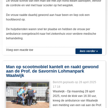
De vrouw schrok van een man die met zijn hond kwam aanlopen, verloor
de controle en viel met haar scooter op het wegdek.
De vrouw raakte daarbij gewond aan haar been en liep ook een
hoofdwond op.
De hulpdiensten waren snel ter plaatse en hebben de vrouw per
ambulance overgebracht naar het ziekenhuis voor verdere medische
behandeling.
Voeg een reactie toe
lees verder »
Man op scootmobiel kantelt en raakt gewond
aan de Prof. de Savornin Lohmanpark
Waalwijk
Bericht geplaats op 28 april 2025
17:18
Waalwijk - Op maandag 28 april
2025, rond de klok van 16:30 uur,
kreeg de ambulance van Waalwijk
een melding van een val aan de Prof.