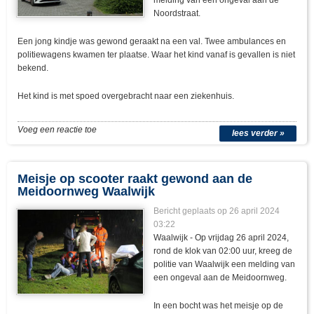
melding van een ongeval aan de
Noordstraat.
Een jong kindje was gewond geraakt na een val. Twee ambulances en
politiewagens kwamen ter plaatse. Waar het kind vanaf is gevallen is niet
bekend.
Het kind is met spoed overgebracht naar een ziekenhuis.
Voeg een reactie toe
lees verder »
Meisje op scooter raakt gewond aan de
Meidoornweg Waalwijk
Bericht geplaats op 26 april 2024
03:22
Waalwijk - Op vrijdag 26 april 2024,
rond de klok van 02:00 uur, kreeg de
politie van Waalwijk een melding van
een ongeval aan de Meidoornweg.
In een bocht was het meisje op de