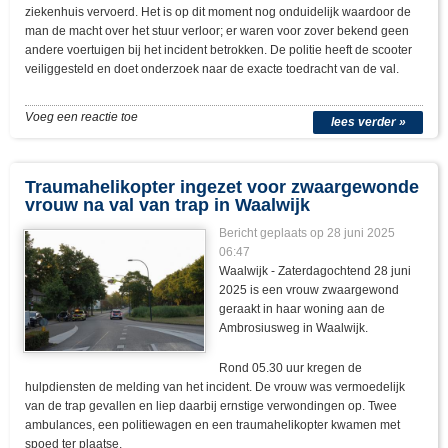
ziekenhuis vervoerd. Het is op dit moment nog onduidelijk waardoor de
man de macht over het stuur verloor; er waren voor zover bekend geen
andere voertuigen bij het incident betrokken. De politie heeft de scooter
veiliggesteld en doet onderzoek naar de exacte toedracht van de val.
Voeg een reactie toe
lees verder »
Traumahelikopter ingezet voor zwaargewonde
vrouw na val van trap in Waalwijk
Bericht geplaats op 28 juni 2025
06:47
Waalwijk - Zaterdagochtend 28 juni
2025 is een vrouw zwaargewond
geraakt in haar woning aan de
Ambrosiusweg in Waalwijk.
Rond 05.30 uur kregen de
hulpdiensten de melding van het incident. De vrouw was vermoedelijk
van de trap gevallen en liep daarbij ernstige verwondingen op. Twee
ambulances, een politiewagen en een traumahelikopter kwamen met
spoed ter plaatse.