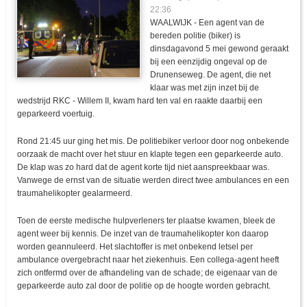
22:36
WAALWIJK - Een agent van de
bereden politie (biker) is
dinsdagavond 5 mei gewond geraakt
bij een eenzijdig ongeval op de
Drunenseweg. De agent, die net
klaar was met zijn inzet bij de
wedstrijd RKC - Willem II, kwam hard ten val en raakte daarbij een
geparkeerd voertuig.
Rond 21:45 uur ging het mis. De politiebiker verloor door nog onbekende
oorzaak de macht over het stuur en klapte tegen een geparkeerde auto.
De klap was zo hard dat de agent korte tijd niet aanspreekbaar was.
Vanwege de ernst van de situatie werden direct twee ambulances en een
traumahelikopter gealarmeerd.
Toen de eerste medische hulpverleners ter plaatse kwamen, bleek de
agent weer bij kennis. De inzet van de traumahelikopter kon daarop
worden geannuleerd. Het slachtoffer is met onbekend letsel per
ambulance overgebracht naar het ziekenhuis. Een collega-agent heeft
zich ontfermd over de afhandeling van de schade; de eigenaar van de
geparkeerde auto zal door de politie op de hoogte worden gebracht.