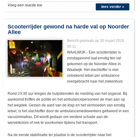
Voeg een reactie toe
lees verder »
Scooterrijder gewond na harde val op Noorder
Allee
Bericht geplaats op 30 maart 2026
00:11
WAALWIJK - Een scooterrijder is
zondagavond laat ernstig ten val
gekomen op de Noorder Allee in
Waalwijk. Het slachtoffer is met
onbekend letsel per ambulance
overgebracht naar het ziekenhuis.
Rond 23:30 uur kregen de hulpdiensten de melding van het ongeval. Bij
aankomst troffen de politie en het ambulancepersoneel de man aan op
het wegdek. Gezien de aard van de klap en het vermoeden van ernstig
letsel, is het slachtoffer door de ambulancemedewerkers gefixeerd in een
vacuümmatras. Dit wordt gedaan om verdere schade aan de
wervelkolom of nek te voorkomen tijdens het transport.
Na de eerste stabilisatie ter plaatse is de scooterrijder naar het