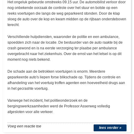
Het ongeluk gebeurde omstreeks 09.15 uur. De automobilist verloor door
nog onbekende oorzaak de controle over het stuur en botste op een
reeks voertuigen die langs de weg geparkeerd stonden. Door de klap
sloeg de auto over de kop en kwam midden op de rijbaan ondersteboven
terecht.
Verschillende hulpdiensten, waaronder de politie en een ambulance,
spoedden zich naar de locatie. De bestuurder van de auto raakte bij de
crash gewond en is na eerste verzorging ter plaatse per ambulance
overgebracht naar het ziekenhuis. Over de ernst van het letsel is op dit
moment nog niets bekend.
De schade aan de betrokken voertuigen is enorm. Meerdere
geparkeerde auto's liepen forse blikschade op. Tijdens de controle en
afhandeling van het voertuig troffen agenten een hoeveelheid drugs aan
in het gecrashte voertuig.
Vanwege het incident, het politieonderzoek en de
bergingswerkzaamheden werd de Professor Asserweg volledig
afgesloten voor alle verkeer.
Voeg een reactie toe
lees verder »