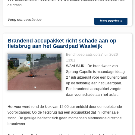
de crash.
Voeg een reactie toe
lees verder »
Brandend accupakket richt schade aan op
fietsbrug aan het Gaardpad Waalwijk
Bericht geplaats op 27 juli 2026
13:01
WAALWIJK - De brandweer van
Sprang-Capelle is maandagmiddag
27 juli uitgerukt voor een buitenbrand
op de fietsbrug aan het Gaardpad.
Een brandend accupakket zorgde
daar voor schade aan het asfalt.
Het vuur werd rond de klok van 12:00 uur ontdekt door een oplettende
voorbijganger. Op de fietsbrug lag een accupakket dat in lichterlaaie
stond. De getuige bedacht zich geen moment en alarmeerde direct de
brandweer.