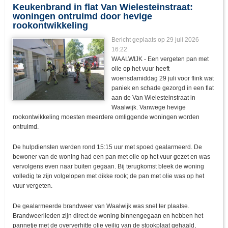
Keukenbrand in flat Van Wielesteinstraat:
woningen ontruimd door hevige
rookontwikkeling
Bericht geplaats op 29 juli 2026
16:22
WAALWIJK - Een vergeten pan met
olie op het vuur heeft
woensdamiddag 29 juli voor flink wat
paniek en schade gezorgd in een flat
aan de Van Wielesteinstraat in
Waalwijk. Vanwege hevige
rookontwikkeling moesten meerdere omliggende woningen worden
ontruimd.
De hulpdiensten werden rond 15:15 uur met spoed gealarmeerd. De
bewoner van de woning had een pan met olie op het vuur gezet en was
vervolgens even naar buiten gegaan. Bij terugkomst bleek de woning
volledig te zijn volgelopen met dikke rook; de pan met olie was op het
vuur vergeten.
De gealarmeerde brandweer van Waalwijk was snel ter plaatse.
Brandweerlieden zijn direct de woning binnengegaan en hebben het
pannetje met de oververhitte olie veilig van de stookplaat gehaald,