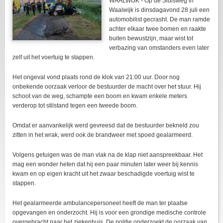
WAALWIJK - Op de Sluisweg in
Waalwijk is dinsdagavond 28 juli een
automobilist gecrasht. De man ramde
achter elkaar twee bomen en raakte
buiten bewustzijn, maar wist tot
verbazing van omstanders even later
zelf uit het voertuig te stappen.
Het ongeval vond plaats rond de klok van 21:00 uur. Door nog
onbekende oorzaak verloor de bestuurder de macht over het stuur. Hij
schoot van de weg, schampte een boom en kwam enkele meters
verderop tot stilstand tegen een tweede boom.
Omdat er aanvankelijk werd gevreesd dat de bestuurder bekneld zou
zitten in het wrak, werd ook de brandweer met spoed gealarmeerd.
Volgens getuigen was de man vlak na de klap niet aanspreekbaar. Het
mag een wonder heten dat hij een paar minuten later weer bij kennis
kwam en op eigen kracht uit het zwaar beschadigde voertuig wist te
stappen.
Het gealarmeerde ambulancepersoneel heeft de man ter plaatse
opgevangen en onderzocht. Hij is voor een grondige medische controle
overgebracht naar het ziekenhuis. De politie onderzoekt de oorzaak van