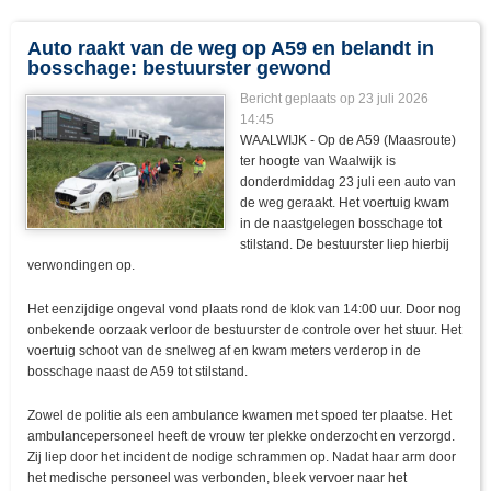
Auto raakt van de weg op A59 en belandt in
bosschage: bestuurster gewond
Bericht geplaats op 23 juli 2026
14:45
WAALWIJK - Op de A59 (Maasroute)
ter hoogte van Waalwijk is
donderdmiddag 23 juli een auto van
de weg geraakt. Het voertuig kwam
in de naastgelegen bosschage tot
stilstand. De bestuurster liep hierbij
verwondingen op.
Het eenzijdige ongeval vond plaats rond de klok van 14:00 uur. Door nog
onbekende oorzaak verloor de bestuurster de controle over het stuur. Het
voertuig schoot van de snelweg af en kwam meters verderop in de
bosschage naast de A59 tot stilstand.
Zowel de politie als een ambulance kwamen met spoed ter plaatse. Het
ambulancepersoneel heeft de vrouw ter plekke onderzocht en verzorgd.
Zij liep door het incident de nodige schrammen op. Nadat haar arm door
het medische personeel was verbonden, bleek vervoer naar het