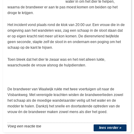
water in om het dier te helpen,
waarna de brandweer er aan te pas moest komen om beiden op het
droge te krijgen.
Het incident vond plaats rond de klok van 20:00 uur. Een vrouw die in de
omgeving aan het wandelen was, zag een schaap in de sloot staan dat
er op eigen kracht niet meer uit kon komen. De dierenvriend twijfelde
geen seconde, stapte zelf de sloot in en ondernam een poging om het
schaap op de kant te hijsen.
Toen bleek dat het dier te zwaar was en het niet alleen lukte,
waarschuwde de vrouw alsnog de hulpdiensten.
De brandweer van Waalwijk rukte met twee voertuigen uit naar de
Visbankweg. Met verenigde krachten wisten de brandweerlieden zowel
het schaap als de moedige wandelaarster veilig uit het water en de
modder te halen. Dankzij het snelle en doortastende optreden van de
vrouw én de brandweer maken zowel mens als dier het goed.
Voeg een reactie toe
lees verder »