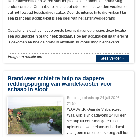
De brandweerlieden waren snel ter plaatse en hadden de brand vlug
onder controle. Ondanks het snelle optreden kon niet worden voorkomen
dat het fietspad beschadigd raakte. Door de intense hitte die vrijkomt bij
een brandend accupakket is een deel van het asfalt weggebrand.
Opvallend is dat het niet de eerste keer is dat er op precies deze locatie
een accupakket in brand heeft gestaan. Hoe het accupakket daar terecht
is gekomen en hoe de brand is ontstaan, is vooralsnog niet bekend.
Voeg een reactie toe
lees verder »
Brandweer schiet te hulp na dappere
reddingspoging van wandelaarster voor
schaap in sloot
Bericht geplaats op 24 juli 2026
21:52
WAALWIJK - Aan de Visbankweg in
Waalwijk is vrijdagavond 24 juli een
schaap uit een sloot gered. Een
oplettende wandelaarster bedacht
zich geen moment en sprong zelf het