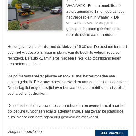
16:36
WAALWIJK - Een automobiliste is
zaterdagmiddag 18 juli gecrasht op
het Vredesplein in Waalwijk. De
vrouw bleek veel te diep in het
glaasje te hebben gekeken en is
door de politie aangehouden.
Het ongeval vond plaats rond de klok van 15:30 uur. De bestuurster reed
over het Vredesplein, maar in plaats van de bocht te volgen, reed ze
rechtdoor. De auto kwam hierbij met een flinke klap tot stilstand tegen
een betonnen blok.
De politie was snel ter plaatse en rook al snel het vermoeden van
alcoholgebruik. De vrouw moest meewerken aan een blaastest op straat.
De uitslag liet er geen twijfel over bestaan: de automobiliste had veel te
veel alcohol gedronken.
De politie heeft de vrouw direct aangehouden en overgebracht naar het
politiebureau voor een exacte ademanalyse. Haar zwaar beschadigde
auto is door een bergingsbedrijf getakeld en afgevoerd.
Voeg een reactie toe
lees verder »