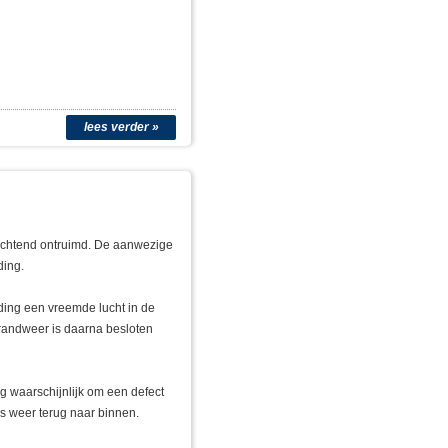
lees verder »
gochtend ontruimd. De aanwezige
ding.
ding een vreemde lucht in de
randweer is daarna besloten
g waarschijnlijk om een defect
s weer terug naar binnen.