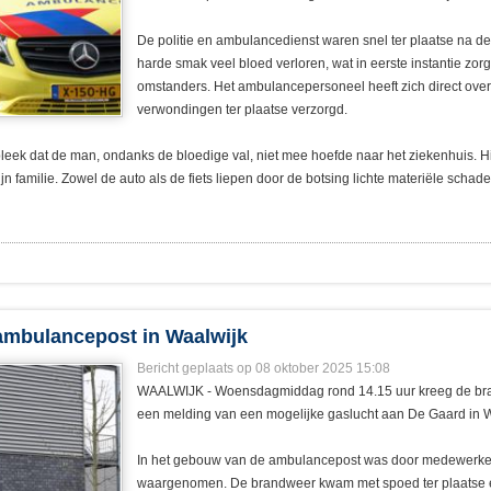
De politie en ambulancedienst waren snel ter plaatse na de
harde smak veel bloed verloren, wat in eerste instantie zorg
omstanders. Het ambulancepersoneel heeft zich direct over 
verwondingen ter plaatse verzorgd.
eek dat de man, ondanks de bloedige val, niet mee hoefde naar het ziekenhuis. Hi
familie. Zowel de auto als de fiets liepen door de botsing lichte materiële schade o
ambulancepost in Waalwijk
Bericht geplaats op 08 oktober 2025 15:08
WAALWIJK - Woensdagmiddag rond 14.15 uur kreeg de br
een melding van een mogelijke gaslucht aan De Gaard in W
In het gebouw van de ambulancepost was door medewerke
waargenomen. De brandweer kwam met spoed ter plaatse en