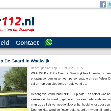
heid
Contact
 op De Gaard in Waalwijk
Bericht geplaats op 30 juni 2026 11:15
WAALWIJK - Op De Gaard in Waalwijk heeft dinsdagochtend
plaatsgevonden tussen een personenauto en een fietser. De 
val en liep een bloedende hoofdwond op.
Het ongeval vond rond 09:15 uur plaats. Een fietser was bez
steken toen hij werd opgemerkt door een naderende automo
man op de fiets vermoedelijk over het hoofd, waardoor een 
Door de klap werd de fietser gelanceerd en kwam hij hard op