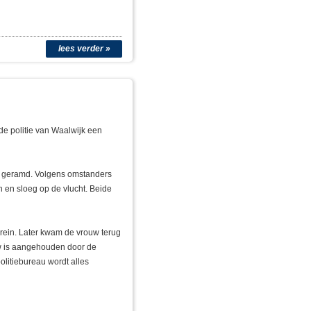
lees verder »
de politie van Waalwijk een
o geramd. Volgens omstanders
n en sloeg op de vlucht. Beide
rrein. Later kwam de vrouw terug
w is aangehouden door de
politiebureau wordt alles