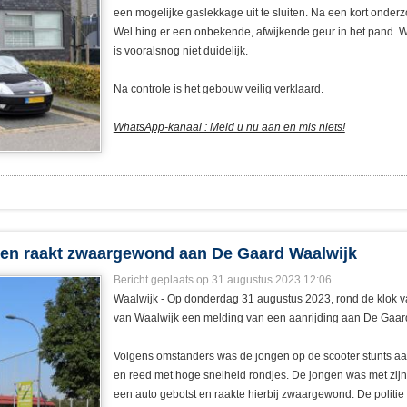
een mogelijke gaslekkage uit te sluiten. Na een kort onde
Wel hing er een onbekende, afwijkende geur in het pand. 
is vooralsnog niet duidelijk.
Na controle is het gebouw veilig verklaard.
WhatsApp-kanaal : Meld u nu aan en mis niets!
 en raakt zwaargewond aan De Gaard Waalwijk
Bericht geplaats op 31 augustus 2023 12:06
Waalwijk - Op donderdag 31 augustus 2023, rond de klok van
van Waalwijk een melding van een aanrijding aan De Gaar
Volgens omstanders was de jongen op de scooter stunts aan h
en reed met hoge snelheid rondjes. De jongen was met zijn 
een auto gebotst en raakte hierbij zwaargewond. De politi