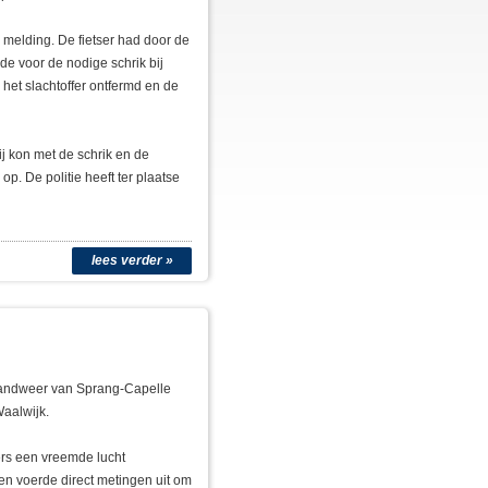
 melding. De fietser had door de
de voor de nodige schrik bij
het slachtoffer ontfermd en de
j kon met de schrik en de
p. De politie heeft ter plaatse
lees verder »
andweer van Sprang-Capelle
aalwijk.
rs een vreemde lucht
 voerde direct metingen uit om