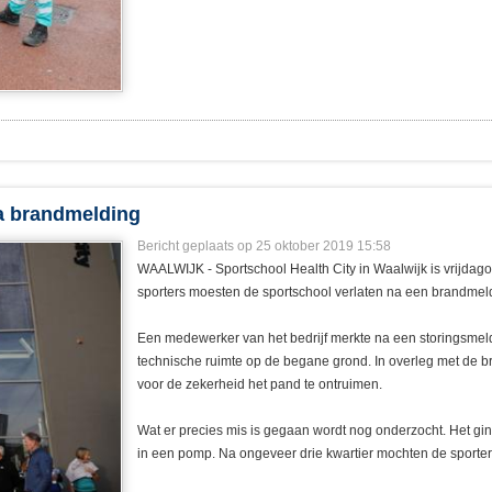
a brandmelding
Bericht geplaats op 25 oktober 2019 15:58
WAALWIJK - Sportschool Health City in Waalwijk is vrijda
sporters moesten de sportschool verlaten na een brandmel
Een medewerker van het bedrijf merkte na een storingsmel
technische ruimte op de begane grond. In overleg met de b
voor de zekerheid het pand te ontruimen.
Wat er precies mis is gegaan wordt nog onderzocht. Het gin
in een pomp. Na ongeveer drie kwartier mochten de sporter