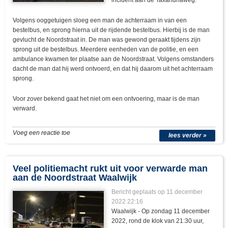
incident aan de Taxandriaweg.
Volgens ooggetuigen sloeg een man de achterraam in van een
bestelbus, en sprong hierna uit de rijdende bestelbus. Hierbij is de man
gevlucht de Noordstraat in. De man was gewond geraakt tijdens zijn
sprong uit de bestelbus. Meerdere eenheden van de politie, en een
ambulance kwamen ter plaatse aan de Noordstraat. Volgens omstanders
dacht de man dat hij werd ontvoerd, en dat hij daarom uit het achterraam
sprong.
Voor zover bekend gaat het niet om een ontvoering, maar is de man
verward.
Voeg een reactie toe
lees verder »
Veel politiemacht rukt uit voor verwarde man
aan de Noordstraat Waalwijk
Bericht geplaats op 11 december
2022 22:16
Waalwijk - Op zondag 11 december
2022, rond de klok van 21:30 uur,