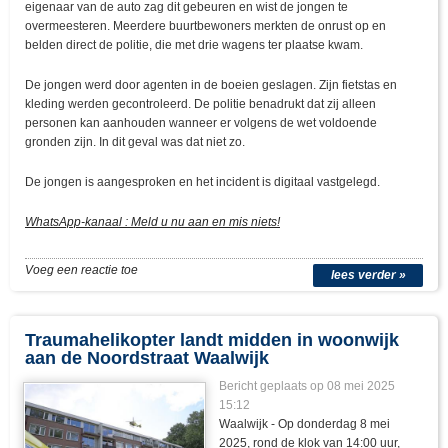
eigenaar van de auto zag dit gebeuren en wist de jongen te
overmeesteren. Meerdere buurtbewoners merkten de onrust op en
belden direct de politie, die met drie wagens ter plaatse kwam.
De jongen werd door agenten in de boeien geslagen. Zijn fietstas en
kleding werden gecontroleerd. De politie benadrukt dat zij alleen
personen kan aanhouden wanneer er volgens de wet voldoende
gronden zijn. In dit geval was dat niet zo.
De jongen is aangesproken en het incident is digitaal vastgelegd.
WhatsApp-kanaal : Meld u nu aan en mis niets!
Voeg een reactie toe
lees verder »
Traumahelikopter landt midden in woonwijk
aan de Noordstraat Waalwijk
Bericht geplaats op 08 mei 2025
15:12
Waalwijk - Op donderdag 8 mei
2025, rond de klok van 14:00 uur,