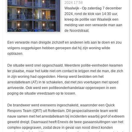
2024 17:58
Waalwijk - Op zaterdag 7 december
2024, rond de klok van 14:30 uur,
kreeg de politie van Waalwijk een
melding van een verwarde man aan
de Noordstraat.
Een verwarde man dreigde zichzelf en anderen iets aan te doen en zou
volgens ooggetuigen hebben geroepen dat hij zijn woning wilde
opblazen.
De situatie werd snel opgeschaald. Meerdere politie-eenheden kwamen
ter plaatse, maar het lukte niet om contact te krijgen met de man, die zich
in zijn woning had opgesloten. Hierop werd besloten om het
arrestatieteam (AT) in te schakelen, dat met zes voertuigen met spoed
arriveerde. Ook werd een politieonderhandelaar opgeroepen in een
poging de situatie vreedzaam op te lossen.
De brandweer werd eveneens ingeschakeld, waaronder een Quick
Respons Team (QRT) uit Rotterdam. Dit gespecialiseerde team werkt
nauw samen met het arrestatieteam bij incidenten waarbij grof of extreem
geweld dreigt. Daarnaast heeft Enexis de twee gasaansluitingen van het
complex opgegraven, zodat deze in geval van nood direct konden