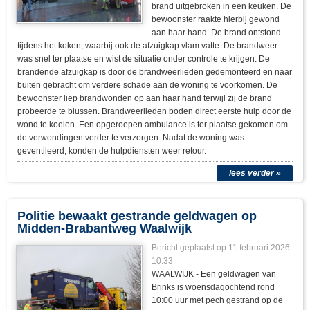
brand uitgebroken in een keuken. De
bewoonster raakte hierbij gewond
aan haar hand. De brand ontstond
tijdens het koken, waarbij ook de afzuigkap vlam vatte. De brandweer
was snel ter plaatse en wist de situatie onder controle te krijgen. De
brandende afzuigkap is door de brandweerlieden gedemonteerd en naar
buiten gebracht om verdere schade aan de woning te voorkomen. De
bewoonster liep brandwonden op aan haar hand terwijl zij de brand
probeerde te blussen. Brandweerlieden boden direct eerste hulp door de
wond te koelen. Een opgeroepen ambulance is ter plaatse gekomen om
de verwondingen verder te verzorgen. Nadat de woning was
geventileerd, konden de hulpdiensten weer retour.
lees verder »
Politie bewaakt gestrande geldwagen op
Midden-Brabantweg Waalwijk
Bericht geplaatst op
11 februari 2026
10:33
WAALWIJK - Een geldwagen van
Brinks is woensdagochtend rond
10:00 uur met pech gestrand op de