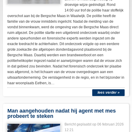
droevige wijze geëindigd. Rond
14:00 uur trof de politie haar stoffelijk
overschot aan bij de Bergsche Maas in Waalwijk. De politie heeft de
familie van de vrouw inmiddels ingelicht. Nadat de melding van de
vondst binnenkwam, werd de omgeving van de Bergsche Maas direct
ruim afgezet. De politie startte een uitgebreid onderzoek waarbij onder
andere speurhonden en forensische experts werden ingezet om de
exacte toedracht te achterhalen. Dit onderzoek volgde op een eerdere
grote zoekactie die afgelopen donderdagavond plaatsvond bij de
Bergsche Maas. Daarbij werden een brandweerboot en een
politiehelikopter ingezet nadat er aanwijzingen waren dat de vrouw zich
in dat gebied zou bevinden. Nadat het forensisch onderzoek ter plaatse
was afgerond, is het lichaam van de vrouw overgedragen aan een
uitvaartonderneming. De verslagenheid in de regio, en in het bijzonder in
haar woonplaats Eethen, is…
lees verder »
Man aangehouden nadat hij agent met mes
probeert te steken
Bericht geplaatst op
06 februari 2026
12:21