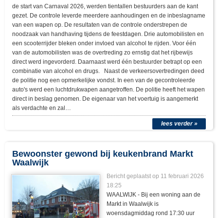
de start van Carnaval 2026, werden tientallen bestuurders aan de kant
gezet. De controle leverde meerdere aanhoudingen en de inbeslagname
van een wapen op. De resultaten van de controle onderstrepen de
noodzaak van handhaving tijdens de feestdagen. Drie automobilisten en
een scooterrijder bleken onder invloed van alcohol te rijden. Voor één
van de automobilisten was de overtreding zo ernstig dat het rijbewijs
direct werd ingevorderd. Daarnaast werd één bestuurder betrapt op een
combinatie van alcohol en drugs. Naast de verkeersovertredingen deed
de politie nog een opmerkelijke vondst. In een van de gecontroleerde
auto's werd een luchtdrukwapen aangetroffen. De politie heeft het wapen
direct in beslag genomen. De eigenaar van het voertuig is aangemerkt
als verdachte en zal…
lees verder »
Bewoonster gewond bij keukenbrand Markt
Waalwijk
Bericht geplaatst op
11 februari 2026
18:25
WAALWIJK - Bij een woning aan de
Markt in Waalwijk is
woensdagmiddag rond 17:30 uur