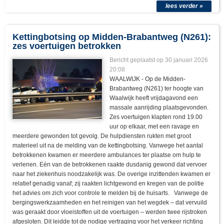
lees verder »
Kettingbotsing op Midden-Brabantweg (N261):
zes voertuigen betrokken
Bericht geplaatst op
30 januari 2026
20:08
WAALWIJK - Op de Midden-
Brabantweg (N261) ter hoogte van
Waalwijk heeft vrijdagavond een
massale aanrijding plaatsgevonden.
Zes voertuigen klapten rond 19.00
uur op elkaar, met een ravage en
meerdere gewonden tot gevolg. De hulpdiensten rukten met groot
materieel uit na de melding van de kettingbotsing. Vanwege het aantal
betrokkenen kwamen er meerdere ambulances ter plaatse om hulp te
verlenen. Eén van de betrokkenen raakte dusdanig gewond dat vervoer
naar het ziekenhuis noodzakelijk was. De overige inzittenden kwamen er
relatief genadig vanaf; zij raakten lichtgewond en kregen van de politie
het advies om zich voor controle te melden bij de huisarts. Vanwege de
bergingswerkzaamheden en het reinigen van het wegdek – dat vervuild
was geraakt door vloeistoffen uit de voertuigen – werden twee rijstroken
afgesloten. Dit leidde tot de nodige vertraging voor het verkeer richting