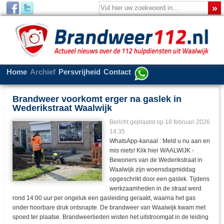
Home
Archief
Persvrijheid
Contact
Brandweer voorkomt erger na gaslek in
Wederikstraat Waalwijk
Bericht geplaatst op
18 februari 2026
14:35
WhatsApp-kanaal : Meld u nu aan en
mis niets! Klik hier WAALWIJK -
Bewoners van de Wederikstraat in
Waalwijk zijn woensdagmiddag
opgeschrikt door een gaslek. Tijdens
werkzaamheden in de straat werd
rond 14:00 uur per ongeluk een gasleiding geraakt, waarna het gas
onder hoorbare druk ontsnapte. De brandweer van Waalwijk kwam met
spoed ter plaatse. Brandweerlieden wisten het uitstroomgat in de leiding