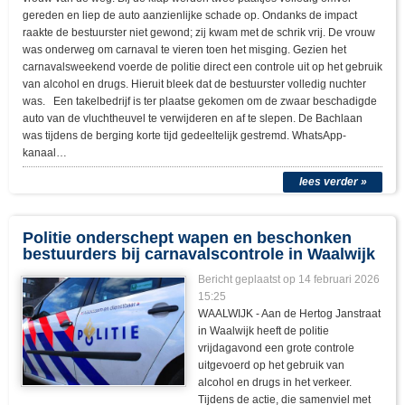
gereden en liep de auto aanzienlijke schade op. Ondanks de impact
raakte de bestuurster niet gewond; zij kwam met de schrik vrij. De vrouw
was onderweg om carnaval te vieren toen het misging. Gezien het
carnavalsweekend voerde de politie direct een controle uit op het gebruik
van alcohol en drugs. Hieruit bleek dat de bestuurster volledig nuchter
was. Een takelbedrijf is ter plaatse gekomen om de zwaar beschadigde
auto van de vluchtheuvel te verwijderen en af te slepen. De Bachlaan
was tijdens de berging korte tijd gedeeltelijk gestremd. WhatsApp-
kanaal…
lees verder »
Politie onderschept wapen en beschonken
bestuurders bij carnavalscontrole in Waalwijk
Bericht geplaatst op
14 februari 2026
15:25
WAALWIJK - Aan de Hertog Janstraat
in Waalwijk heeft de politie
vrijdagavond een grote controle
uitgevoerd op het gebruik van
alcohol en drugs in het verkeer.
Tijdens de actie, die samenviel met