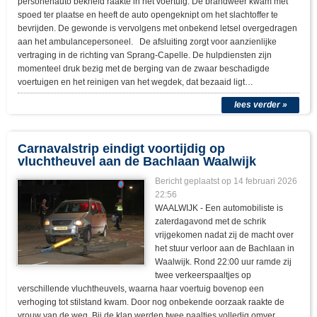
personenauto bekneld raakte in het voertuig. De brandweer kwam met
spoed ter plaatse en heeft de auto opengeknipt om het slachtoffer te
bevrijden. De gewonde is vervolgens met onbekend letsel overgedragen
aan het ambulancepersoneel. De afsluiting zorgt voor aanzienlijke
vertraging in de richting van Sprang-Capelle. De hulpdiensten zijn
momenteel druk bezig met de berging van de zwaar beschadigde
voertuigen en het reinigen van het wegdek, dat bezaaid ligt…
lees verder »
Carnavalstrip eindigt voortijdig op
vluchtheuvel aan de Bachlaan Waalwijk
Bericht geplaatst op
14 februari 2026
22:56
WAALWIJK - Een automobiliste is
zaterdagavond met de schrik
vrijgekomen nadat zij de macht over
het stuur verloor aan de Bachlaan in
Waalwijk. Rond 22:00 uur ramde zij
twee verkeerspaaltjes op
verschillende vluchtheuvels, waarna haar voertuig bovenop een
verhoging tot stilstand kwam. Door nog onbekende oorzaak raakte de
vrouw van de weg. Bij de klap werden twee paaltjes volledig omver