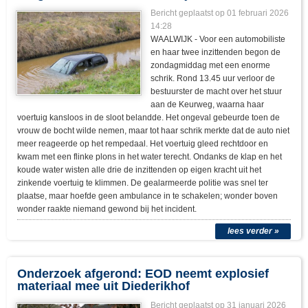
Bericht geplaatst op
01 februari 2026
14:28
WAALWIJK - Voor een automobiliste
en haar twee inzittenden begon de
zondagmiddag met een enorme
schrik. Rond 13.45 uur verloor de
bestuurster de macht over het stuur
aan de Keurweg, waarna haar
voertuig kansloos in de sloot belandde. Het ongeval gebeurde toen de
vrouw de bocht wilde nemen, maar tot haar schrik merkte dat de auto niet
meer reageerde op het rempedaal. Het voertuig gleed rechtdoor en
kwam met een flinke plons in het water terecht. Ondanks de klap en het
koude water wisten alle drie de inzittenden op eigen kracht uit het
zinkende voertuig te klimmen. De gealarmeerde politie was snel ter
plaatse, maar hoefde geen ambulance in te schakelen; wonder boven
wonder raakte niemand gewond bij het incident.
lees verder »
Onderzoek afgerond: EOD neemt explosief
materiaal mee uit Diederikhof
Bericht geplaatst op
31 januari 2026