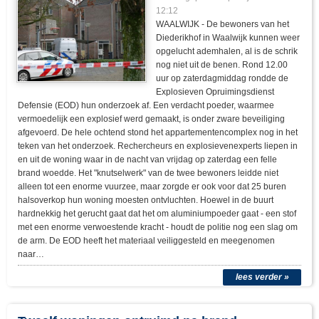
12:12
WAALWIJK - De bewoners van het
Diederikhof in Waalwijk kunnen weer
opgelucht ademhalen, al is de schrik
nog niet uit de benen. Rond 12.00
uur op zaterdagmiddag rondde de
Explosieven Opruimingsdienst
Defensie (EOD) hun onderzoek af. Een verdacht poeder, waarmee
vermoedelijk een explosief werd gemaakt, is onder zware beveiliging
afgevoerd. De hele ochtend stond het appartementencomplex nog in het
teken van het onderzoek. Rechercheurs en explosievenexperts liepen in
en uit de woning waar in de nacht van vrijdag op zaterdag een felle
brand woedde. Het "knutselwerk" van de twee bewoners leidde niet
alleen tot een enorme vuurzee, maar zorgde er ook voor dat 25 buren
halsoverkop hun woning moesten ontvluchten. Hoewel in de buurt
hardnekkig het gerucht gaat dat het om aluminiumpoeder gaat - een stof
met een enorme verwoestende kracht - houdt de politie nog een slag om
de arm. De EOD heeft het materiaal veiliggesteld en meegenomen
naar…
lees verder »