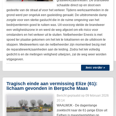
graafwerkzaamheden. De brandweer
schaalde direct op en sloot een
gedeelte van de straat af voor het verkeer. Tijdens werkzaamheden in de
grond werd per ongeluk een gasleiding geraakt. De uitstromende damp
zorgde voor een sterke gaslucht die in de ruime omgeving van het
bedrijventerrein goed te ruiken was. Uit voorzorg stelde de brandweer
een veiligheidszone in en werd de weg afgezet om elk risico voor
omstanders en het verkeer uit te sluiten. Netbeheerder Enexis is met
spoed ter plaatse gekomen om het lek te lokaliseren en de uitstroom te
stoppen. Medewerkers van de netbeheerder zijn momenteel bezig met
de reparatiewerkzaamheden aan de leiding. Zodra het lek volledig
gedicht is en de metingen veiligheid uitwijzen, zal de weg weer worden
vrijgegeven.
lees verder »
Tragisch einde aan vermissing Elize (61):
lichaam gevonden in Bergsche Maas
Bericht geplaatst op
09 februari 2026
20:14
WAALWIJK - De dagenlange
zoektocht naar de 61-jarige Elize uit
Eethen is maandagmiddag op