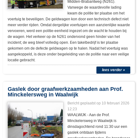
Midden-Brabantweg (N261).
Vanwege de waardevolle lading
kwam de politie ter plaatse om het
voertuig te beveiligen. De geldwagen kon door een technisch defect niet
meer verder rijden. Omdat dergelijke voertuigen een aanzienlijke waarde
vervoeren, werd een politie-eenheid ingezet om de wacht te houden bij
de wagen. Het verkeer op de N261 ondervond geen hinder van het
incident; de weg bleef volledig open. Een takelbedrijf is ter plaatse
gekomen om de defecte geldwagen op te halen. Nadat het voertuig was
aangekoppeld, is deze onder begeleiding van de politie naar een veilige
locatie gebracht.
lees verder »
Gaslek door graafwerkzaamheden aan Prof.
Minckelersweg in Waalwijk
Bericht geplaatst op
10 februari 2026
12:23
WAALWIJK - Aan de Prof.
Minckelersweg in Waalwijk is
dinsdagochtend rond 11:30 uur een
gaslek ontstaan tijdens