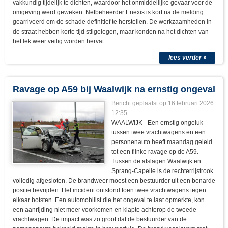
vakkundig tijdelijk te dichten, waardoor het onmiddellijke gevaar voor de
omgeving werd geweken. Netbeheerder Enexis is kort na de melding
gearriveerd om de schade definitief te herstellen. De werkzaamheden in
de straat hebben korte tijd stilgelegen, maar konden na het dichten van
het lek weer veilig worden hervat.
lees verder »
Ravage op A59 bij Waalwijk na ernstig ongeval
Bericht geplaatst op
16 februari 2026
12:35
WAALWIJK - Een ernstig ongeluk
tussen twee vrachtwagens en een
personenauto heeft maandag geleid
tot een flinke ravage op de A59.
Tussen de afslagen Waalwijk en
Sprang-Capelle is de rechterrijstrook
volledig afgesloten. De brandweer moest een bestuurder uit een benarde
positie bevrijden. Het incident ontstond toen twee vrachtwagens tegen
elkaar botsten. Een automobilist die het ongeval te laat opmerkte, kon
een aanrijding niet meer voorkomen en klapte achterop de tweede
vrachtwagen. De impact was zo groot dat de bestuurder van de