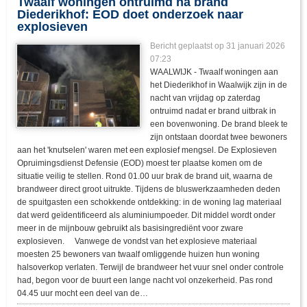
Twaalf woningen ontruimd na brand
Diederikhof: EOD doet onderzoek naar
explosieven
Bericht geplaatst op
31 januari 2026
07:23
WAALWIJK - Twaalf woningen aan
het Diederikhof in Waalwijk zijn in de
nacht van vrijdag op zaterdag
ontruimd nadat er brand uitbrak in
een bovenwoning. De brand bleek te
zijn ontstaan doordat twee bewoners
aan het 'knutselen' waren met een explosief mengsel. De Explosieven
Opruimingsdienst Defensie (EOD) moest ter plaatse komen om de
situatie veilig te stellen. Rond 01.00 uur brak de brand uit, waarna de
brandweer direct groot uitrukte. Tijdens de bluswerkzaamheden deden
de spuitgasten een schokkende ontdekking: in de woning lag materiaal
dat werd geïdentificeerd als aluminiumpoeder. Dit middel wordt onder
meer in de mijnbouw gebruikt als basisingrediënt voor zware
explosieven. Vanwege de vondst van het explosieve materiaal
moesten 25 bewoners van twaalf omliggende huizen hun woning
halsoverkop verlaten. Terwijl de brandweer het vuur snel onder controle
had, begon voor de buurt een lange nacht vol onzekerheid. Pas rond
04.45 uur mocht een deel van de…