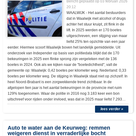
Bericht geplaatst op
03 februari 2026
20:12
WAALWIJK - Het aantal bestuurders
dat in Waalwijk met alcohol of drugs
achter het stuur kruipt, zit flink in de
lift. In 2025 werden er 170 boetes
uitgeschreven, een stijging van maar
liefst 25% ten opzichte van een jaar
eerder. Hiermee scoort Waalwijk boven het landelijk gemiddelde. Uit
onderzoek van Independer op basis van politiedata blijkt dat de 170
bekeuringen in 2025 een flinke sprong zijn vergeleken met de 136
boetes in 2024. Ook als we kijken naar de "boetedichtheid", valt de
gemeente op: Waalwijk: 0,42 boetes per kilometer weg. Nederland: 0,33
boetes per kilometer weg. De stijging in Waalwijk staat niet op zichzelf. In
heel Noord-Brabant is een zorgwekkende trend zichtbaar. In de
afgelopen tien jaar is het aantal bekeuringen in de provincie met ruim
129% toegenomen. Waar de politie in 2016 nog 3.183 keer een bon
uitschreef voor rijden onder invloed, was dat in 2025 maar liefst 7.293…
lees verder »
Auto te water aan de Keurweg: remmen
weigeren dienst in verraderlijke bocht