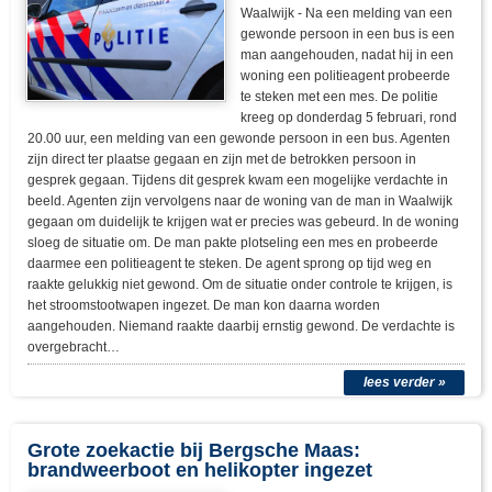
Waalwijk - Na een melding van een
gewonde persoon in een bus is een
man aangehouden, nadat hij in een
woning een politieagent probeerde
te steken met een mes. De politie
kreeg op donderdag 5 februari, rond
20.00 uur, een melding van een gewonde persoon in een bus. Agenten
zijn direct ter plaatse gegaan en zijn met de betrokken persoon in
gesprek gegaan. Tijdens dit gesprek kwam een mogelijke verdachte in
beeld. Agenten zijn vervolgens naar de woning van de man in Waalwijk
gegaan om duidelijk te krijgen wat er precies was gebeurd. In de woning
sloeg de situatie om. De man pakte plotseling een mes en probeerde
daarmee een politieagent te steken. De agent sprong op tijd weg en
raakte gelukkig niet gewond. Om de situatie onder controle te krijgen, is
het stroomstootwapen ingezet. De man kon daarna worden
aangehouden. Niemand raakte daarbij ernstig gewond. De verdachte is
overgebracht…
lees verder »
Grote zoekactie bij Bergsche Maas:
brandweerboot en helikopter ingezet