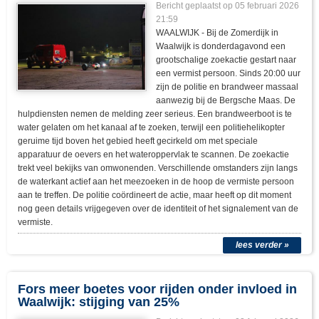
Bericht geplaatst op
05 februari 2026
21:59
WAALWIJK - Bij de Zomerdijk in
Waalwijk is donderdagavond een
grootschalige zoekactie gestart naar
een vermist persoon. Sinds 20:00 uur
zijn de politie en brandweer massaal
aanwezig bij de Bergsche Maas. De
hulpdiensten nemen de melding zeer serieus. Een brandweerboot is te
water gelaten om het kanaal af te zoeken, terwijl een politiehelikopter
geruime tijd boven het gebied heeft gecirkeld om met speciale
apparatuur de oevers en het wateroppervlak te scannen. De zoekactie
trekt veel bekijks van omwonenden. Verschillende omstanders zijn langs
de waterkant actief aan het meezoeken in de hoop de vermiste persoon
aan te treffen. De politie coördineert de actie, maar heeft op dit moment
nog geen details vrijgegeven over de identiteit of het signalement van de
vermiste.
lees verder »
Fors meer boetes voor rijden onder invloed in
Waalwijk: stijging van 25%