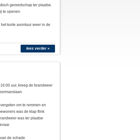
stisch gereedschap ter plaatse.
j te openen.
 het korte avontuur weer in de
lees verder »
 16:00 uur, kreeg de brandweer
Heermanslaan.
to vergeten om te remmen en
bewoners was de klap flink
randweer was ter plaatse
evaar.
 van de schade.