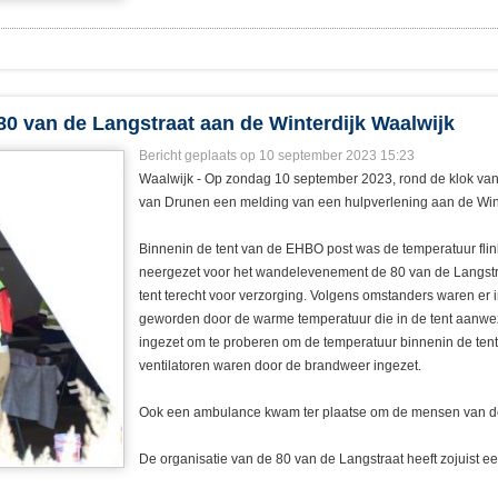
0 van de Langstraat aan de Winterdijk Waalwijk
Bericht geplaats op 10 september 2023 15:23
Waalwijk - Op zondag 10 september 2023, rond de klok van
van Drunen een melding van een hulpverlening aan de Wint
Binnenin de tent van de EHBO post was de temperatuur flin
neergezet voor het wandelevenement de 80 van de Langstr
tent terecht voor verzorging. Volgens omstanders waren er
geworden door de warme temperatuur die in de tent aanw
ingezet om te proberen om de temperatuur binnenin de tent
ventilatoren waren door de brandweer ingezet.
Ook een ambulance kwam ter plaatse om de mensen van d
De organisatie van de 80 van de Langstraat heeft zojuist e