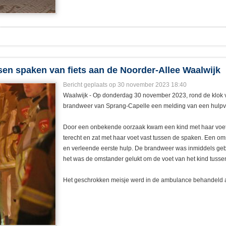
ssen spaken van fiets aan de Noorder-Allee Waalwijk
Bericht geplaats op 30 november 2023 18:40
Waalwijk - Op donderdag 30 november 2023, rond de klok v
brandweer van Sprang-Capelle een melding van een hulpve
Door een onbekende oorzaak kwam een kind met haar voet 
terecht en zat met haar voet vast tussen de spaken. Een 
en verleende eerste hulp. De brandweer was inmiddels geb
het was de omstander gelukt om de voet van het kind tuss
Het geschrokken meisje werd in de ambulance behandeld 