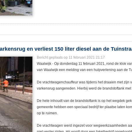
kensrug en verliest 150 liter diesel aan de Tuinstra
Bericht geplaats op 11 februari 2021 21:17
Waalwijk - Op donderdag 11 februari 2021, rond de klok va
van Waalwijk een melding van een hulpverlening aan de Tu
De vrachtwagenchauffeur was tijdens het draaien met zijn
varkensrug aangereden. Hierbij werd de brandstoftank met r
De hele inhoudt van de brandstoftank is op het wegdek ge
gemeente hebben een speciaal bedrijf ter plaatse laten kom
op te ruimen.
De vrachtwagen werd ingezet voor wegwerkzaamheden aa
niet verder rijden. Hij wordt door een takelbedrijf opgehaald