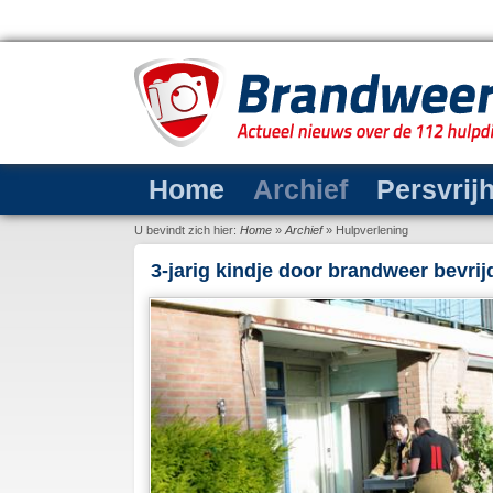
Home
Archief
Persvrij
U bevindt zich hier:
Home
»
Archief
»
Hulpverlening
3-jarig kindje door brandweer bevrijd