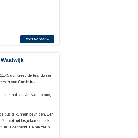
lees verder »
 Waalwijk
 11:45 uur, kreeg de brandweer
ester van Coothstraat.
ie in het slot viel van de bus,
de bus te kunnen bevrijden. Een
offer met het losgekomen stuk
huis is gebracht. De pin zal in