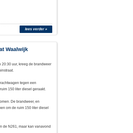
lees verder »
at Waalwijk
n 20:30 uur, kreeg de brandweer
instraat.
 vrachtwagen tegen een
uim 150 liter diesel geraakt.
komen. De brandweer, en
en om de ruim 150 liter diesel
n de N261, maar kan vanavond
.