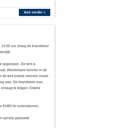
lees verder »
 14:00 uur, kreeg de brandweer
erdijk.
k opgelopen. De tent is
aat. Wandelaars kunnen in de
 in de tent enkele mensen onwel
ezig was. De brandweer was
 omlaag te krijgen. Enkele
e EHBO te ondersteunen.
en oproep geplaatst.