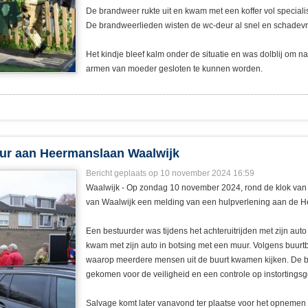
De brandweer rukte uit en kwam met een koffer vol speciali
De brandweerlieden wisten de wc-deur al snel en schadevri
Het kindje bleef kalm onder de situatie en was dolblij om na
armen van moeder gesloten te kunnen worden.
uur aan Heermanslaan Waalwijk
Bericht geplaats op 10 november 2024 16:59
Waalwijk - Op zondag 10 november 2024, rond de klok van
van Waalwijk een melding van een hulpverlening aan de 
Een bestuurder was tijdens het achteruitrijden met zijn au
kwam met zijn auto in botsing met een muur. Volgens buurt
waarop meerdere mensen uit de buurt kwamen kijken. De b
gekomen voor de veiligheid en een controle op instortingsg
Salvage komt later vanavond ter plaatse voor het opnemen