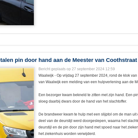
talen pin door hand aan de Meester van Coothstraat
Bericht geplaats op 27 september 2024 12:59
Waalwijk - Op vrijdag 27 september 2024, rond de klok van
van Waalwijk een melding van een hulpverlening aan de Me
Een bezorger kwam bekneld te zitten met zijn hand. Een pin d
sloeg daarbij dwars door de hand van het slachtoffer.
De brandweer kwam te hulp met een slijptol om de man uit 
deel van de deurstijl werd doorgeslepen, waarna het slacht
deurstijl en de pin door zijn hand met spoed naar het zieken
het ziekenhuis worden verwijderd.