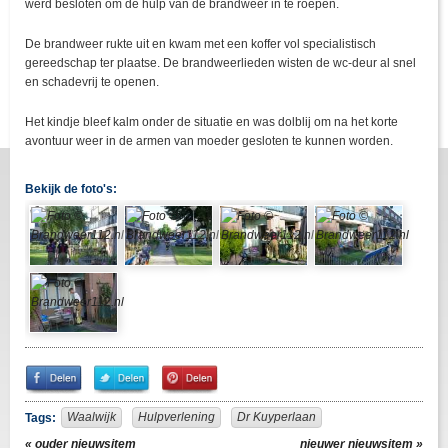
werd besloten om de hulp van de brandweer in te roepen.
De brandweer rukte uit en kwam met een koffer vol specialistisch
gereedschap ter plaatse. De brandweerlieden wisten de wc-deur al snel
en schadevrij te openen.
Het kindje bleef kalm onder de situatie en was dolblij om na het korte
avontuur weer in de armen van moeder gesloten te kunnen worden.
Bekijk de foto's:
Share
Share
Pin
on
on
It!
Facebook
Twitter
Waalwijk
Hulpverlening
Dr Kuyperlaan
Tags:
« ouder nieuwsitem
nieuwer nieuwsitem »