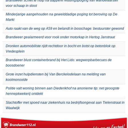
Brandweer schiet te hulp na dappere reddingspoging van wandelaarster
voor schaap in sloot
Minderjarige aangehouden na gewelddadige poging tot beroving op De
Markt
Auto raakt van de weg op A59 en belandt in bosschage: bestuurster gewond
Brandweer gealarmeerd voor rook onder motorkap in Hertog Janstraat
Dronken automobiliste rijdt rechtdoor in bocht en botst op betonblok op
Vredesplein
Brandweer blust containerbrand bij Het Lido: wegwerpbarbecues de
boosdoener
Grote inzet hulpdiensten bij Van Berckelodelaan na melding van
koolmonoxide
Politie valt woning binnen aan Diederikhof na anonieme tip: net geoogste
hennepkwekerij ontdekt
Slachtoffer met spoed naar ziekenhuis na bedrijfsongeval aan Tielenstraat in
Waalwijk