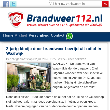
Home
Archief
Persvrijheid
Contact
3-jarig kindje door brandweer bevrijd uit toilet in
Waalwijk
Bericht geplaatst op
02 juli 2026 19:53
//
1726
keer bekeken
WAALWIJK - De brandweer van
Waalwijk is donderdagavond 2 juli
uitgerukt voor een wel heel specifieke
hulpverlening. Aan de Dr. Kuyperlaan
had een 3-jarig kindje zichzelf per
ongeluk opgesloten op het toilet.
Rond de klok van 19:30 uur hoorde de ouder dat de kleine de wc-deur op
slot had gedraaid, maar deze vervolgens zelf niet meer open kreeg.
Nadat diverse pogingen van de ouder om de deur te openen faalden,