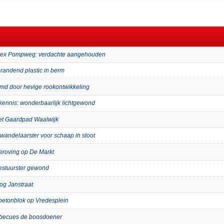
mplex Pompweg: verdachte aangehouden
randend plastic in berm
imd door hevige rookontwikkeling
kennis: wonderbaarlijk lichtgewond
het Gaardpad Waalwijk
wandelaarster voor schaap in sloot
eroving op De Markt
bestuurster gewond
og Janstraat
p betonblok op Vredesplein
arbecues de boosdoener