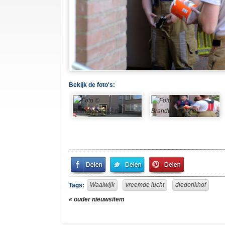
Bekijk de foto's:
Share
Share
Pin
on
on
It!
Facebook
Twitter
Waalwijk
vreemde lucht
diederikhof
Tags:
« ouder nieuwsitem