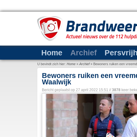
Home
Archief
Persvrij
U bevindt zich hier:
Home
»
Archief
»
Bewoners ruiken een vreemde
Bewoners ruiken een vreemd
Waalwijk
Bericht geplaatst op
27 april 2022 15:51
//
3878
keer bek