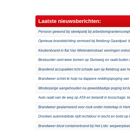
Laatste nieuwsberichten:
Persoon gewond bij steekpartij bij arbeidsmigrantenco
Opnieuw brandstichting vermoed bij fietsbrug Gaardpad: b
Keukenbrand in flat Van Wielesteinstraat: woningen ontru
Bestuurder ramt twee bomen op Sluisweg en raakt buiten 
Brandend accupakket richt schade aan op fietsbrug aan 
Brandweer schiet te hulp na dappere reddingspoging van 
Minderjarige aangehouden na gewelddadige poging tot b
Auto raakt van de weg op A59 en belandt in bosschage: 
Brandweer gealarmeerd voor rook onder motorkap in Hert
Dronken automobiliste rijdt rechtdoor in bocht en botst o
Brandweer blust containerbrand bij Het Lido: wegwerpb