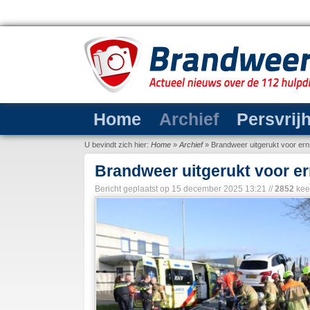
Home
Archief
Persvrij
U bevindt zich hier:
Home
»
Archief
»
Brandweer uitgerukt voor ern
Brandweer uitgerukt voor e
Bericht geplaatst op
15 december 2025 13:21
//
2852
kee