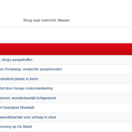
Terug naar overzicht:
Nieuws
: drugs aangetroffen
mplex Pompweg: verdachte aangehouden
randend plastic in berm
imd door hevige rookontwikkeling
kennis: wonderbaarlijk lichtgewond
het Gaardpad Waalwijk
wandelaarster voor schaap in sloot
eroving op De Markt