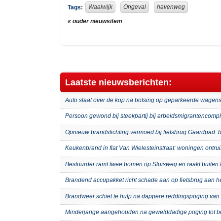
Facebook
Twitter
Waalwijk
Ongeval
havenweg
Tags:
« ouder nieuwsitem
Laatste nieuwsberichten:
Auto slaat over de kop na botsing op geparkeerde wagens
Persoon gewond bij steekpartij bij arbeidsmigrantenco
Opnieuw brandstichting vermoed bij fietsbrug Gaardpad: b
Keukenbrand in flat Van Wielesteinstraat: woningen ontru
Bestuurder ramt twee bomen op Sluisweg en raakt buiten 
Brandend accupakket richt schade aan op fietsbrug aan 
Brandweer schiet te hulp na dappere reddingspoging van 
Minderjarige aangehouden na gewelddadige poging tot b