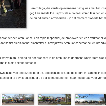
Een collega, die verderop eveneens bezig was met het loss
gegil en snelde toe. Zij wist de auto naar voren te rijden e
de hulpdiensten arriveerden. Op dat moment bloedde het sla
aaronder een ambulance, een rapid responder, de brandweer en een traumahelik
aankomst bleek dat het slachtoffer al bevrijd was. Ambulancepersoneel en brand
n wervelplank gelegd en per brancard in de ambulance gebracht. Na verdere stabil
tand is niets bekendgemaakt.
n afwachting van onderzoek door de Arbeidsinspectie, die de toedracht van het inci
 slachtoffer te bevrijden, is door de politie meegenomen naar het bureau voor verhoo