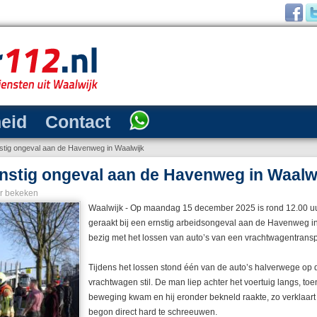
heid
Contact
stig ongeval aan de Havenweg in Waalwijk
rnstig ongeval aan de Havenweg in Waalw
r bekeken
Waalwijk - Op maandag 15 december 2025 is rond 12.00 
geraakt bij een ernstig arbeidsongeval aan de Havenweg in
bezig met het lossen van auto’s van een vrachtwagentransp
Tijdens het lossen stond één van de auto’s halverwege op d
vrachtwagen stil. De man liep achter het voertuig langs, to
beweging kwam en hij eronder bekneld raakte, zo verklaart 
begon direct hard te schreeuwen.