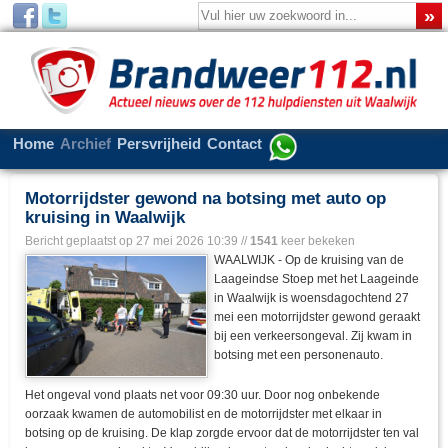
Home
Archief
Persvrijheid
Contact
Motorrijdster gewond na botsing met auto op
kruising in Waalwijk
Bericht geplaatst op
27 mei 2026 10:39
//
1541
keer bekeken
WAALWIJK - Op de kruising van de
Laageindse Stoep met het Laageinde
in Waalwijk is woensdagochtend 27
mei een motorrijdster gewond geraakt
bij een verkeersongeval. Zij kwam in
botsing met een personenauto.
Het ongeval vond plaats net voor 09:30 uur. Door nog onbekende
oorzaak kwamen de automobilist en de motorrijdster met elkaar in
botsing op de kruising. De klap zorgde ervoor dat de motorrijdster ten val