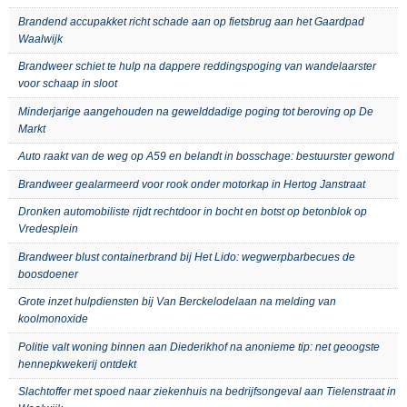
Brandend accupakket richt schade aan op fietsbrug aan het Gaardpad
Waalwijk
Brandweer schiet te hulp na dappere reddingspoging van wandelaarster
voor schaap in sloot
Minderjarige aangehouden na gewelddadige poging tot beroving op De
Markt
Auto raakt van de weg op A59 en belandt in bosschage: bestuurster gewond
Brandweer gealarmeerd voor rook onder motorkap in Hertog Janstraat
Dronken automobiliste rijdt rechtdoor in bocht en botst op betonblok op
Vredesplein
Brandweer blust containerbrand bij Het Lido: wegwerpbarbecues de
boosdoener
Grote inzet hulpdiensten bij Van Berckelodelaan na melding van
koolmonoxide
Politie valt woning binnen aan Diederikhof na anonieme tip: net geoogste
hennepkwekerij ontdekt
Slachtoffer met spoed naar ziekenhuis na bedrijfsongeval aan Tielenstraat in