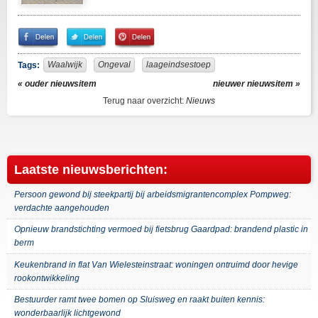
Share
Share
Pin
on
on
It!
Facebook
Twitter
Waalwijk
Ongeval
laageindsestoep
Tags:
« ouder nieuwsitem
nieuwer nieuwsitem »
Terug naar overzicht:
Nieuws
Laatste nieuwsberichten:
Persoon gewond bij steekpartij bij arbeidsmigrantencomplex Pompweg:
verdachte aangehouden
Opnieuw brandstichting vermoed bij fietsbrug Gaardpad: brandend plastic in
berm
Keukenbrand in flat Van Wielesteinstraat: woningen ontruimd door hevige
rookontwikkeling
Bestuurder ramt twee bomen op Sluisweg en raakt buiten kennis:
wonderbaarlijk lichtgewond