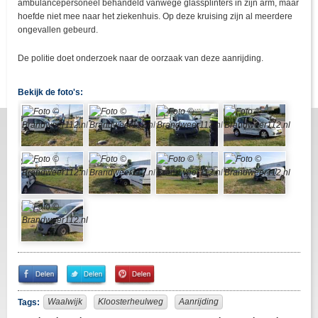
ambulancepersoneel behandeld vanwege glassplinters in zijn arm, maar
hoefde niet mee naar het ziekenhuis. Op deze kruising zijn al meerdere
ongevallen gebeurd.
De politie doet onderzoek naar de oorzaak van deze aanrijding.
Bekijk de foto's:
Share
Share
Pin
on
on
It!
Facebook
Twitter
Waalwijk
Kloosterheulweg
Aanrijding
Tags: