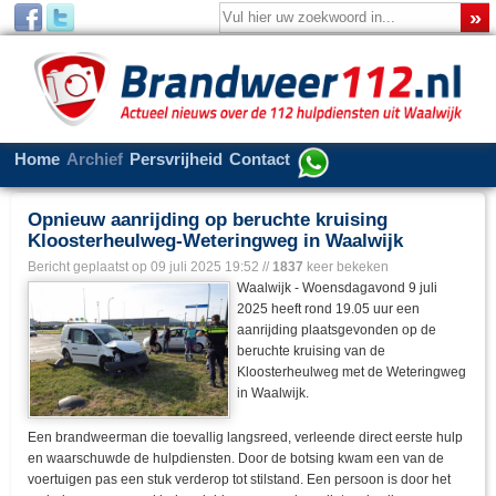
Home
Archief
Persvrijheid
Contact
Opnieuw aanrijding op beruchte kruising
Kloosterheulweg-Weteringweg in Waalwijk
Bericht geplaatst op
09 juli 2025 19:52
//
1837
keer bekeken
Waalwijk - Woensdagavond 9 juli
2025 heeft rond 19.05 uur een
aanrijding plaatsgevonden op de
beruchte kruising van de
Kloosterheulweg met de Weteringweg
in Waalwijk.
Een brandweerman die toevallig langsreed, verleende direct eerste hulp
en waarschuwde de hulpdiensten. Door de botsing kwam een van de
voertuigen pas een stuk verderop tot stilstand. Een persoon is door het