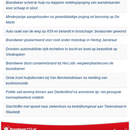
Brandweer schiet te hulp na dappere reddingspoging van wandelaarster
voor schaap in sloot
Minderjarige aangehouden na gewelddadige poging tot beroving op De
Markt
Auto raakt van de weg op A59 en belandt in bosschage: bestuurster gewond
Brandweer gealarmeerd voor rook onder motorkap in Hertog Janstraat
Dronken automobiliste rijdt rechtdoor in bocht en botst op betonblok op
Vredesplein
Brandweer blust containerbrand bij Het Lido: wegwerpbarbecues de
boosdoener
Grote inzet hulpdiensten bij Van Berckelodelaan na melding van
koolmonoxide
Politie valt woning binnen aan Diederikhof na anonieme tip: net geoogste
hennepkwekerij ontdekt
Slachtoffer met spoed naar ziekenhuis na bedrijfsongeval aan Tielenstraat in
Waalwijk